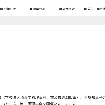
お知らせ
募集要項
財団概要
公告・開示
ま（学校法人清真学園理事長、前茨城県副知事）、平塚知真子
加いただき、第一回理事会を開催いたしました。