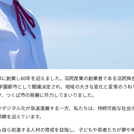
市に創業し60年を迎えました。沼尻産業の創業者である沼尻舜
究学園都市として閣議決定され、地域の大きな変化と変革のう
け、つくば市の発展に尽力してまいりました。
やデジタル化が急速進展する一方、私たちは、持続可能な社会
革期を迎えています。
ら自ら前進する人材の育成を目指し、子どもや若者たちが夢や